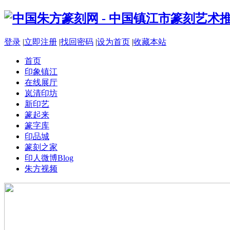
登录
|
立即注册
|
找回密码
|
设为首页
|
收藏本站
首页
印象镇江
在线展厅
岚清印坊
新印艺
篆起来
篆字库
印品城
篆刻之家
印人微博
Blog
朱方视频