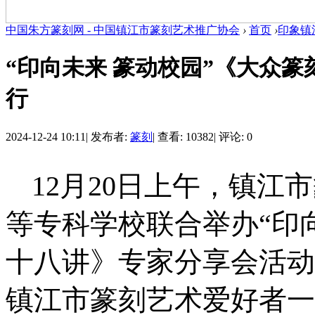
中国朱方篆刻网 - 中国镇江市篆刻艺术推广协会
›
首页
›
印象镇
“印向未来 篆动校园”《大众
行
2024-12-24 10:11
|
发布者:
篆刻
|
查看: 10382
|
评论: 0
1
2
月
2
0
日上午，镇江市
等专科学校联合举办
“印
十八讲》专家分享会活动
镇江市篆刻艺术爱好者一